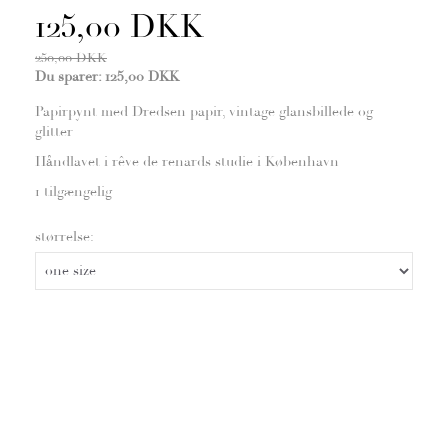
125,00 DKK
250,00 DKK
Du sparer:
125,00 DKK
Papirpynt med Dredsen papir, vintage glansbillede og
glitter
Håndlavet i rêve de renards studie i København
1 tilgængelig
størrelse: