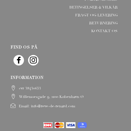
BETINGELSER & VILKÅR
FRAGT OG LEVERING
RETURNERING
KONTAKT OS
FIND OS PÅ
INFORMATION
cvr 38430653
Willemoesgade 9, 2100 København Ø
Email:
info@reve-de-renard.com