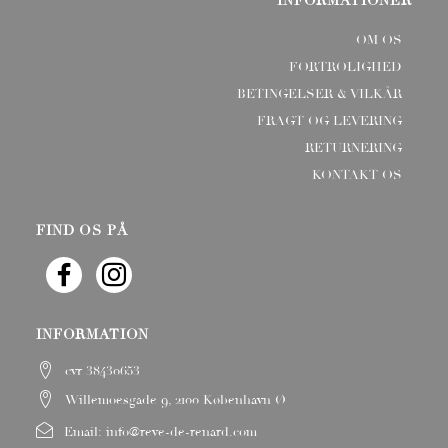
INFORMATIONER
OM OS
FORTROLIGHED
BETINGELSER & VILKÅR
FRAGT OG LEVERING
RETURNERING
KONTAKT OS
FIND OS PÅ
INFORMATION
cvr 38430653
Willemoesgade 9, 2100 København Ø
Email:
info@reve-de-renard.com