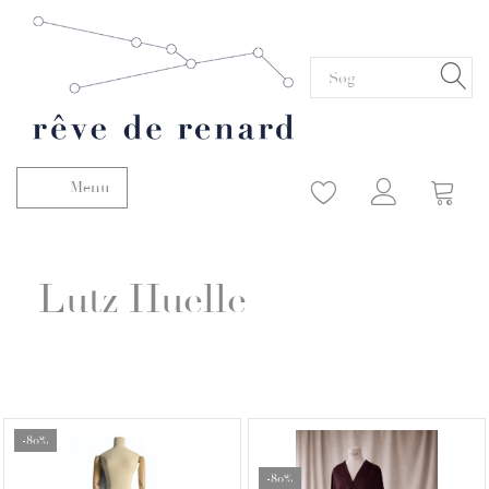
Menu
Skifte navigation
Lutz Huelle
-80%
-80%