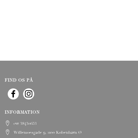
FIND OS PÅ
INFORMATION
cvr 38430653
Willemoesgade 9, 2100 København Ø