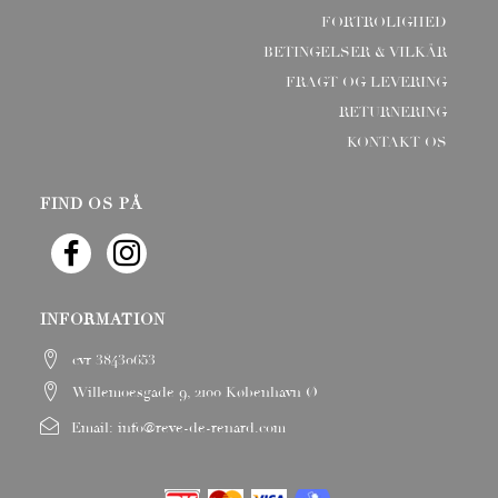
FORTROLIGHED
BETINGELSER & VILKÅR
FRAGT OG LEVERING
RETURNERING
KONTAKT OS
FIND OS PÅ
INFORMATION
cvr 38430653
Willemoesgade 9, 2100 København Ø
Email:
info@reve-de-renard.com