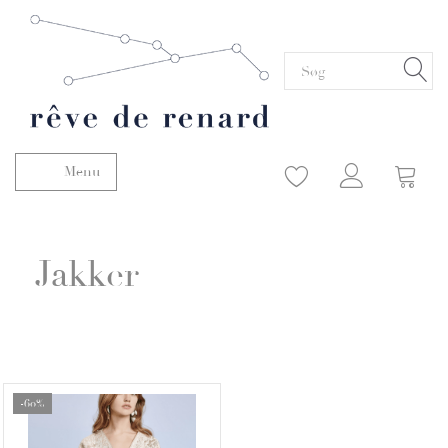
Menu
Skifte navigation
Jakker
-60%