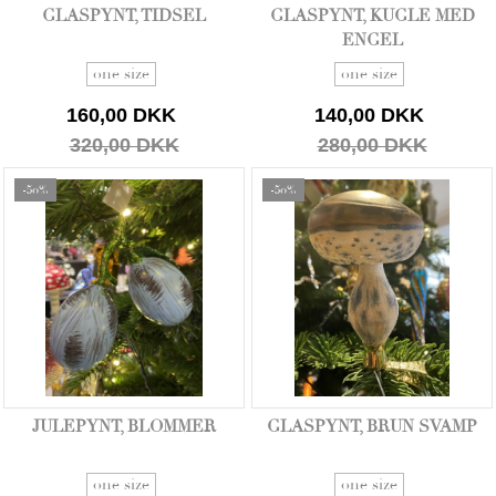
GLASPYNT, TIDSEL
GLASPYNT, KUGLE MED
ENGEL
one size
one size
160,00 DKK
140,00 DKK
320,00 DKK
280,00 DKK
-50%
-50%
JULEPYNT, BLOMMER
GLASPYNT, BRUN SVAMP
one size
one size