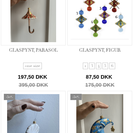
GLASPYNT, PARASOL
GLASPYNT, FIGUR
one size
1
3
4
5
6
197,50 DKK
87,50 DKK
395,00 DKK
175,00 DKK
-50%
-50%