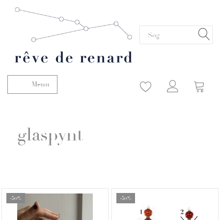
Menu
Skifte navigation
glaspynt
-50%
-50%