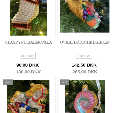
GLASPYNT, HARMONIKA
OVERFLØDIGHEDSHORN
one size
one size
90,00 DKK
142,50 DKK
180,00 DKK
285,00 DKK
-50%
-50%