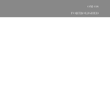
OM OS
FORTROLIGHED
BETINGELSER & VILKÅR
FRAGT OG LEVERING
RETURNERING
KONTAKT OS
FIND OS PÅ
INFORMATION
cvr 38430653
Willemoesgade 9, 2100 København Ø
Email:
info@reve-de-renard.com