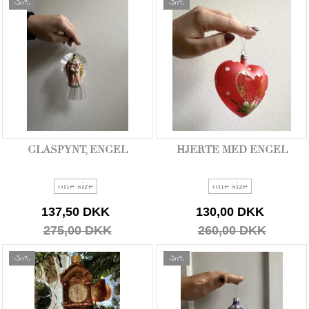
-50%
-50%
GLASPYNT, ENGEL
HJERTE MED ENGEL
one size
one size
137,50 DKK
130,00 DKK
275,00 DKK
260,00 DKK
-50%
-50%