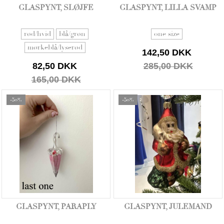
GLASPYNT, SLØJFE
GLASPYNT, LILLA SVAMP
rød/hvid
blå/grøn
one size
mørkeblå/lyserød
142,50 DKK
82,50 DKK
285,00 DKK
165,00 DKK
-50%
-50%
GLASPYNT, PARAPLY
GLASPYNT, JULEMAND