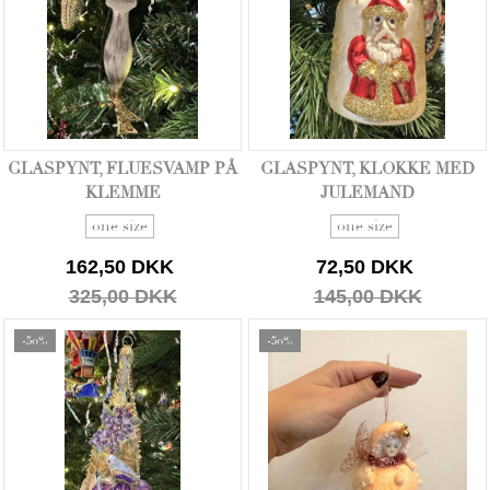
GLASPYNT, FLUESVAMP PÅ
GLASPYNT, KLOKKE MED
KLEMME
JULEMAND
one size
one size
162,50 DKK
72,50 DKK
325,00 DKK
145,00 DKK
-50%
-50%