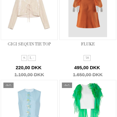
GIGI SEQUIN TIE TOP
FLUKE
S
L+
38
220,00 DKK
495,00 DKK
1.100,00 DKK
1.650,00 DKK
-80%
-80%