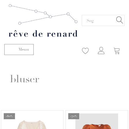
Menu
Skifte navigation
bluser
-80%
-70%