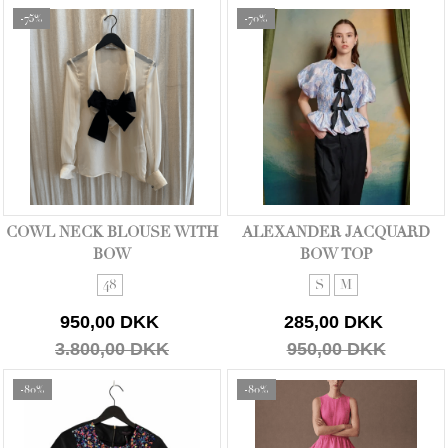
-75%
-70%
COWL NECK BLOUSE WITH
ALEXANDER JACQUARD
BOW
BOW TOP
48
S
M
950,00 DKK
285,00 DKK
3.800,00 DKK
950,00 DKK
-80%
-80%