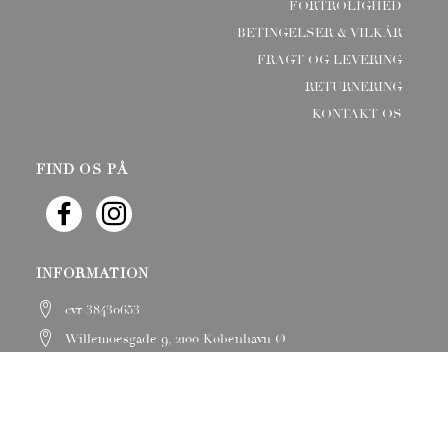
FORTROLIGHED
BETINGELSER & VILKÅR
FRAGT OG LEVERING
RETURNERING
KONTAKT OS
FIND OS PÅ
INFORMATION
cvr 38430653
Willemoesgade 9, 2100 København Ø
Email:
info@reve-de-renard.com