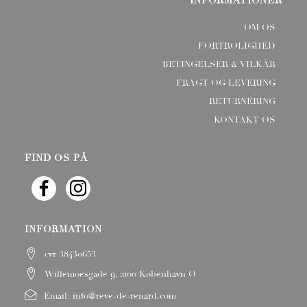
INFORMATIONER
OM OS
FORTROLIGHED
BETINGELSER & VILKÅR
FRAGT OG LEVERING
RETURNERING
KONTAKT OS
FIND OS PÅ
INFORMATION
cvr 38430653
Willemoesgade 9, 2100 København Ø
Email:
info@reve-de-renard.com