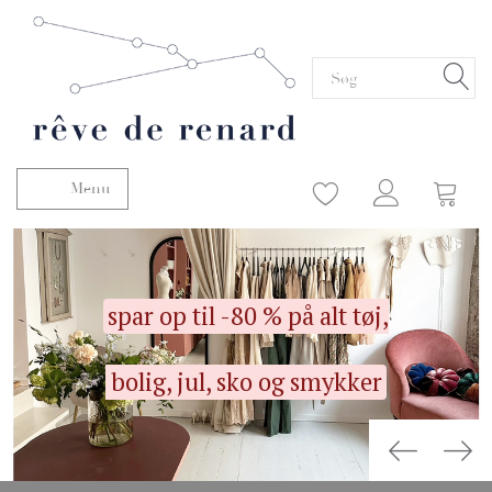
Menu
Skifte navigation
spar
op til -80 % på alt tøj,
bolig, jul, sko og
smykker