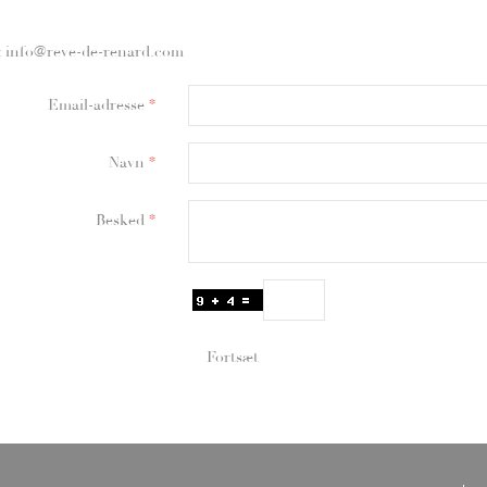
: info@reve-de-renard.com
Email-adresse
Navn
Besked
Fortsæt