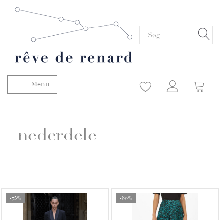
Menu
Skifte navigation
nederdele
-75%
-80%