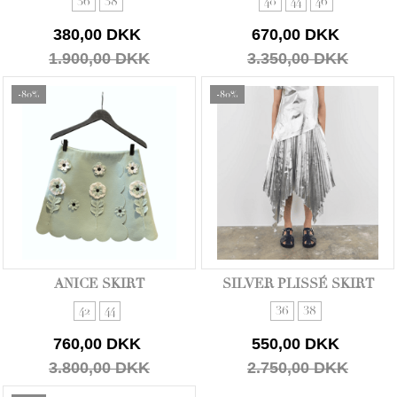
36
38
40
44
46
380,00 DKK
670,00 DKK
1.900,00 DKK
3.350,00 DKK
-80%
-80%
ANICE SKIRT
SILVER PLISSÉ SKIRT
42
44
36
38
760,00 DKK
550,00 DKK
3.800,00 DKK
2.750,00 DKK