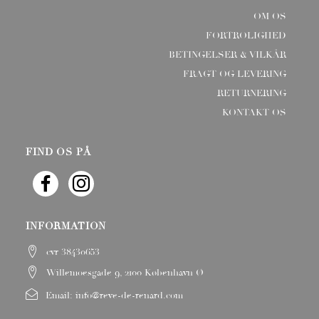
OM OS
FORTROLIGHED
BETINGELSER & VILKÅR
FRAGT OG LEVERING
RETURNERING
KONTAKT OS
FIND OS PÅ
INFORMATION
cvr 38430653
Willemoesgade 9, 2100 København Ø
Email:
info@reve-de-renard.com