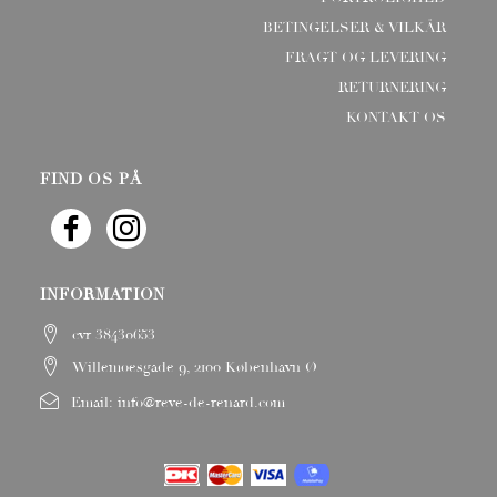
BETINGELSER & VILKÅR
FRAGT OG LEVERING
RETURNERING
KONTAKT OS
FIND OS PÅ
INFORMATION
cvr 38430653
Willemoesgade 9, 2100 København Ø
Email:
info@reve-de-renard.com