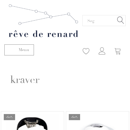
Menu
Skifte navigation
kraver
-60%
-60%