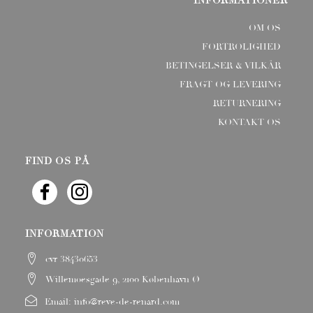
INFORMATIONER
OM OS
FORTROLIGHED
BETINGELSER & VILKÅR
FRAGT OG LEVERING
RETURNERING
KONTAKT OS
FIND OS PÅ
INFORMATION
cvr 38430653
Willemoesgade 9, 2100 København Ø
Email:
info@reve-de-renard.com