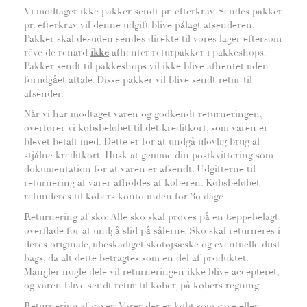
Vi modtager ikke pakker sendt pr. efterkrav. Sendes pakker
pr. efterkrav vil denne udgift blive pålagt afsenderen.
Pakker skal desuden sendes direkte til vores lager eftersom
rêve de renard
ikke
afhenter returpakker i pakkeshops.
Pakker sendt til pakkeshops vil ikke blive afhentet uden
forudgået aftale. Disse pakker vil blive sendt retur til
afsender.
Når vi har modtaget varen og godkendt returneringen,
overfører vi købsbeløbet til det kreditkort, som varen er
blevet betalt med. Dette er for at undgå ulovlig brug af
stjålne kreditkort. Husk at gemme din postkvittering som
dokumentation for at varen er afsendt. Udgifterne til
returnering af varer afholdes af køberen. Købsbeløbet
refunderes til købers konto inden for 30 dage.
Returnering af sko: Alle sko skal prøves på en tæppebelagt
overflade for at undgå slid på sålerne. Sko skal returneres i
deres originale, ubeskadiget skotøjsæske og eventuelle dust
bags, da alt dette betragtes som en del af produktet.
Mangler nogle dele vil returneringen ikke blive accepteret,
og varen blive sendt retur til køber, på købers regning.
Returnering af gaver: Varer der er købt som gave eller