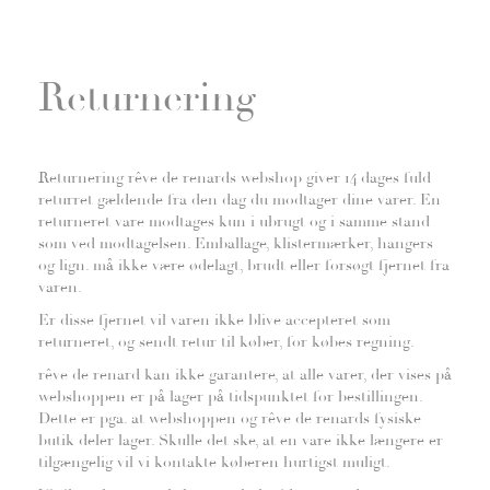
Returnering
Returnering rêve de renards webshop giver 14 dages fuld
returret gældende fra den dag du modtager dine varer. En
returneret vare modtages kun i ubrugt og i samme stand
som ved modtagelsen. Emballage, klistermærker, hangers
og lign. må ikke være ødelagt, brudt eller forsøgt fjernet fra
varen.
Er disse fjernet vil varen ikke blive accepteret som
returneret, og sendt retur til køber, for købes regning.
rêve de renard kan ikke garantere, at alle varer, der vises på
webshoppen er på lager på tidspunktet for bestillingen.
Dette er pga. at webshoppen og rêve de renards fysiske
butik deler lager. Skulle det ske, at en vare ikke længere er
tilgængelig vil vi kontakte køberen hurtigst muligt.