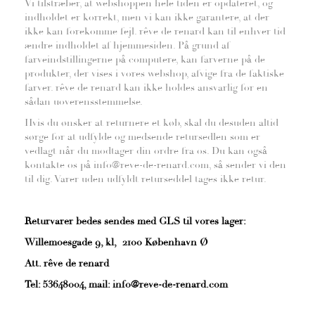
Vi tilstræber, at webshoppen hele tiden er opdateret, og
indholdet er korrekt, men vi kan ikke garantere, at der
ikke kan forekomme fejl. rêve de renard kan til enhver tid
ændre indholdet af hjemmesiden. På grund af
farveindstillingerne på computere, kan farverne på de
produkter, der vises i vores webshop, afvige fra de faktiske
farver. rêve de renard kan ikke holdes ansvarlig for en
sådan uoverensstemmelse.
Hvis du ønsker at returnere et køb, skal du desuden altid
sørge for at udfylde og medsende retursedlen som er
vedlagt når du modtager din ordre fra os. Du kan også
kontakte os på info@reve-de-renard.com, så sender vi den
til dig. Varer uden udfyldt returseddel tages ikke retur.
Returvarer bedes sendes med GLS til vores lager:
Willemoesgade 9, kl, 2100 København Ø
Att. rêve de renard
Tel: 53648004, mail:
info@reve-de-renard.com