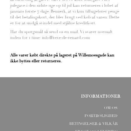
julegave i den sidste uge op til jul kan returneres i løbet af
januars første 7 dage. Bemærk, at vi kun tilbagefører penge
til det betalingskort, der blev brugt ved køb af varen. Dette
er for at undgå svindel med stjålne kreditkort.
Har du spørgsmål så send os en mail. Vi svarer normalt
inden for 1 time
:
info@reve-de-renard.com
Alle varer købt direkte på lageret på Willemoesgade kan
ikke byttes eller returneres.
INFORMATIONER
OM OS
FORTROLIGHED
BETINGELSER & VILKÅR