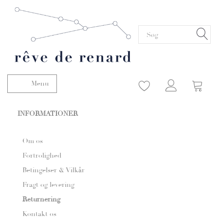
Menu
Skifte navigation
INFORMATIONER
Om os
Fortrolighed
Betingelser & Vilkår
Fragt og levering
Returnering
Kontakt os