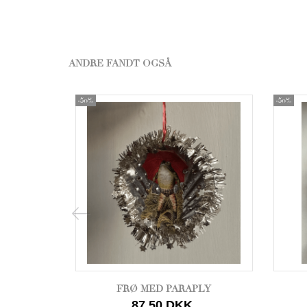
ANDRE FANDT OGSÅ
-50%
-50%
FRØ MED PARAPLY
87,50 DKK