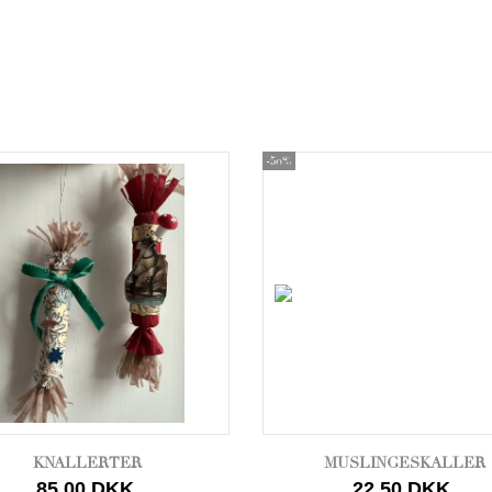
-50%
KNALLERTER
MUSLINGESKALLER
85,00 DKK
22,50 DKK