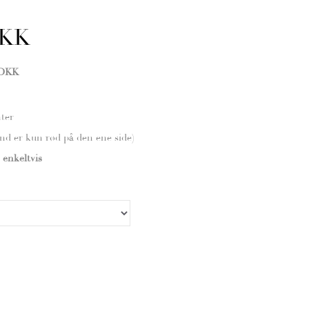
DKK
 DKK
nter
nd er kun rød på den ene side)
enkeltvis