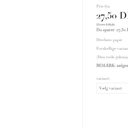
Pris fra
27,50 
55,00 DKK
Du sparer:
27,50
Dredsen papir
Forskellige varia
(Den røde julema
BEMÆRK: sælges 
variant: