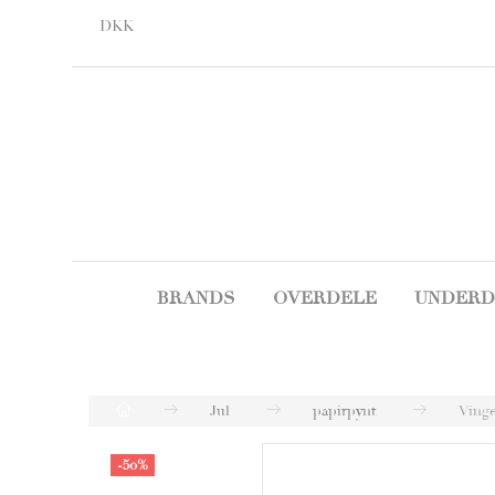
DKK
BRANDS
OVERDELE
UNDERD
Jul
papirpynt
Vinge
-50%