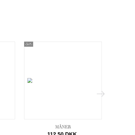
-50%
-50%
MÅNER
112,50 DKK