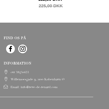
225,00 DKK
FIND OS PÅ
INFORMATION
cvr 38430653
Willemoesgade 9, 2100 København Ø
Email:
info@reve-de-renard.com