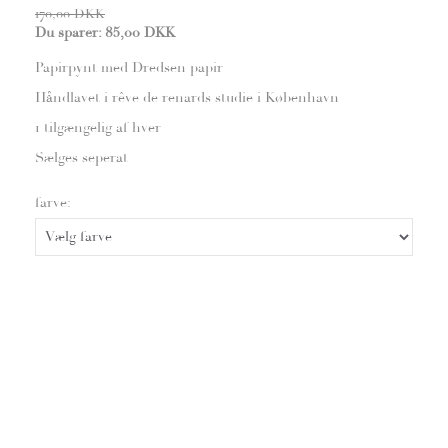
170,00 DKK
Du sparer:
85,00 DKK
Papirpynt med Dredsen papir
Håndlavet i rêve de renards studie i København
1 tilgængelig af hver
Sælges seperat
farve: