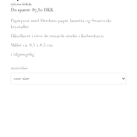
175,00 DKK
Du sparer:
87,50 DKK
Papirpynt med Dredsen papir, lametta og Swarovski
krystaller
Håndlavet i rêve de renards studie i København
Måler ca. 8,5 x 8,5 cm
1 tilgængelig
størrelse: