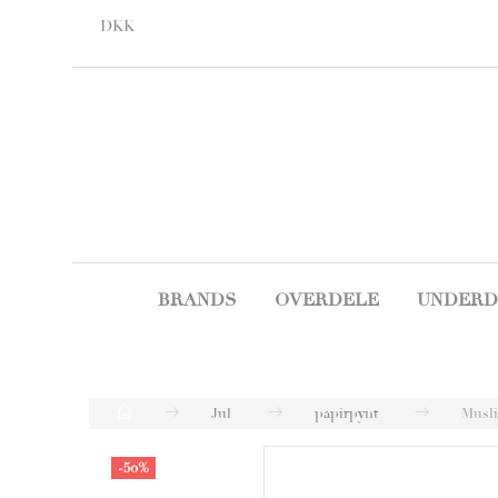
DKK
BRANDS
OVERDELE
UNDERD
Jul
papirpynt
Musli
-50%