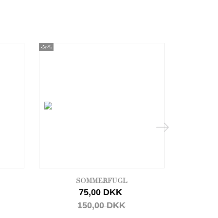
-50%
-50%
SOMMERFUGL
VINGE, 
75,00 DKK
150,00 DKK