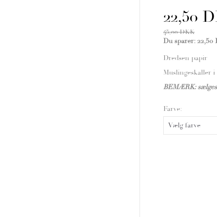
22,50 
45,00 DKK
Du sparer:
22,50
Dredsen papir
Muslingeskaller i
BEMÆRK: sælges 
Farve: