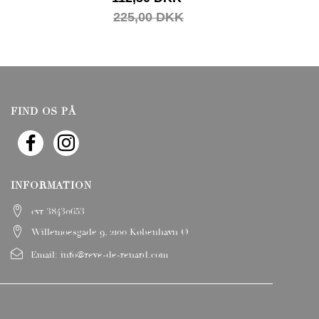
225,00 DKK
FIND OS PÅ
INFORMATION
cvr 38430653
Willemoesgade 9, 2100 København Ø
Email:
info@reve-de-renard.com