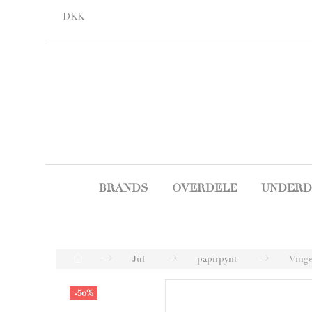
DKK
BRANDS
OVERDELE
UNDERD
Jul
papirpynt
Vinge
-50%