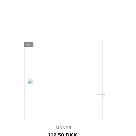
-50%
-50%
MÅNER
112,50 DKK