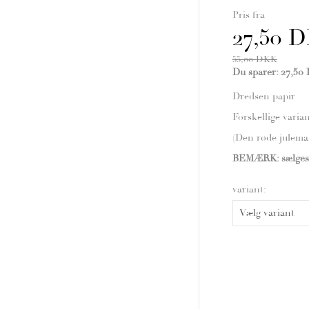
Pris fra
27,50 
55,00 DKK
Du sparer:
27,50
Dredsen papir
Forskellige varia
(Den røde julema
BEMÆRK: sælges 
variant: