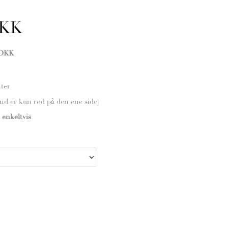
DKK
 DKK
nter
nd er kun rød på den ene side)
enkeltvis