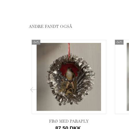
ANDRE FANDT OGSÅ
-50%
-50%
FRØ MED PARAPLY
87,50 DKK