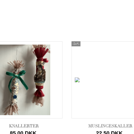
-50%
KNALLERTER
MUSLINGESKALLER
85,00 DKK
22,50 DKK