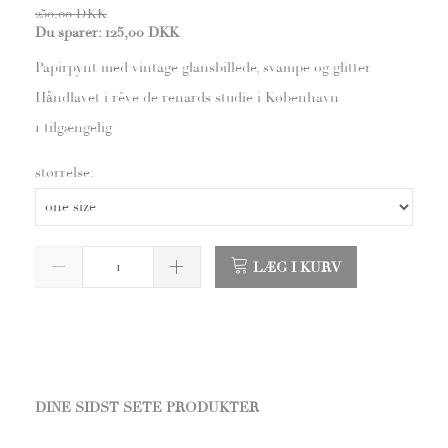
250,00 DKK
Du sparer:
125,00 DKK
Papirpynt med vintage glansbillede, svampe og glitter
Håndlavet i rêve de renards studie i København
1 tilgængelig
størrelse:
LÆG I KURV
DINE SIDST SETE PRODUKTER