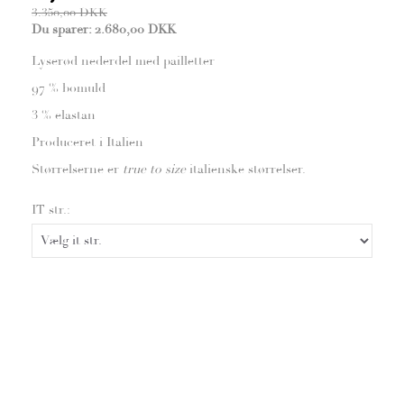
3.350,00 DKK
Du sparer:
2.680,00 DKK
Lyserød nederdel med pailletter
97 % bomuld
3 % elastan
Produceret i Italien
Størrelserne er
true to size
italienske størrelser.
IT str.: