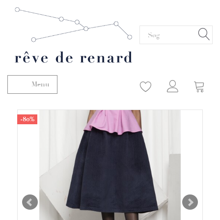
Menu
Skifte navigation
-80%