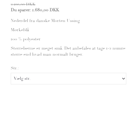
2.100,00 DKK
Du sparer:
1.680,00 DKK
Nederdel fra danske Morten Ussing
Mørkeblå
100 % polyester
Størrelserne er meget små. Det anbefales at tage 1-2 numre
større end hvad man normalt bruger.
Str.: