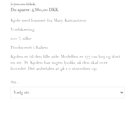
5.700,00 DKK
Du sparer:
4.560,00 DKK
Kjole med lommer fra Mary Katrantzou
V-udskæring
100 % silke
Produceret i Italien
Kjolen er til den lille side. Modellen er 177 cm høj og iført
en str. 36. Kjolen har ingen lynlås, så den skal over
hovedet. Det anbefales at gå 1-2 størrelser op.
Str.: