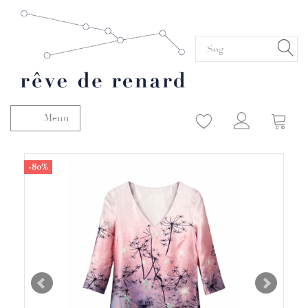
Menu
Skifte navigation
-80%