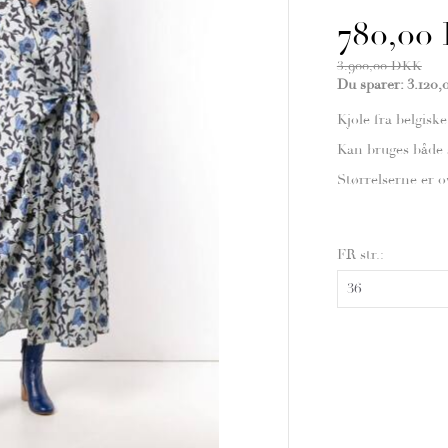
780,00
3.900,00 DKK
Du sparer:
3.120
Kjole fra belgisk
Kan bruges både 
Størrelserne er ov
FR str.: