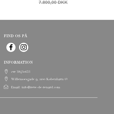
7.800,00 DKK
FIND OS PÅ
INFORMATION
cvr 38430653
Willemoesgade 9, 2100 København Ø
Email:
info@reve-de-renard.com