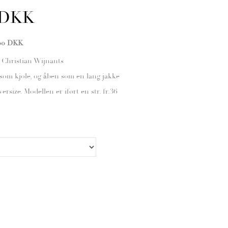
 DKK
,00 DKK
e Christian Wijnants
som kjole, og åben som en lang jakke
ersize. Modellen er iført en str. fr.36