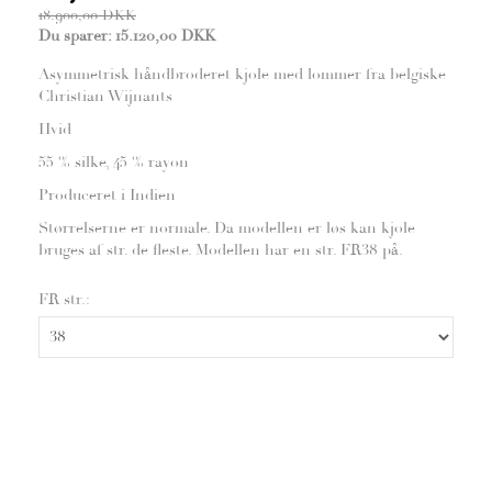
18.900,00 DKK
Du sparer:
15.120,00 DKK
Asymmetrisk håndbroderet kjole med lommer fra belgiske
Christian Wijnants
Hvid
55 % silke, 45 % rayon
Produceret i Indien
Størrelserne er normale. Da modellen er løs kan kjole
bruges af str. de fleste. Modellen har en str. FR38 på.
FR str.: