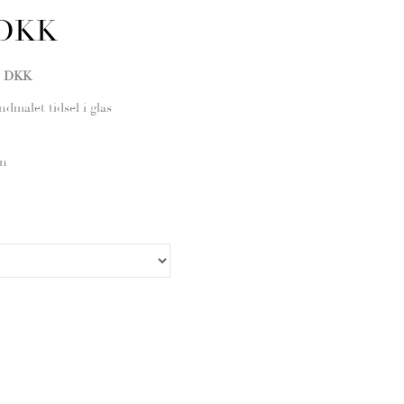
 DKK
0 DKK
malet tidsel i glas
en