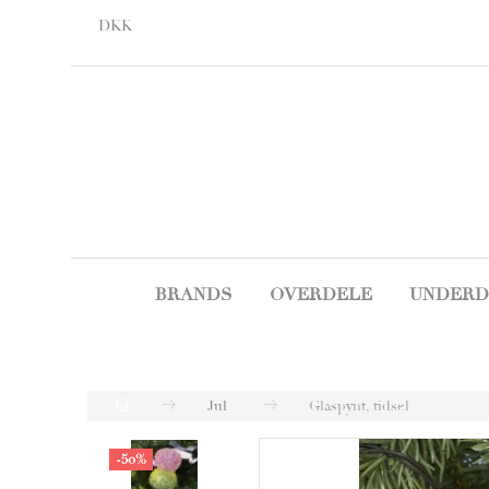
DKK
BRANDS
OVERDELE
UNDERD
Jul
Glaspynt, tidsel
-50%