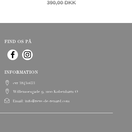
390,00 DKK
FIND OS PÅ
INFORMATION
cvr 38430653
Willemoesgade 9, 2100 København Ø
Email:
info@reve-de-renard.com