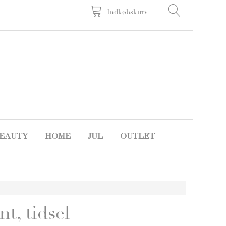
Indkøbskurv
EAUTY
HOME
JUL
OUTLET
t, tidsel