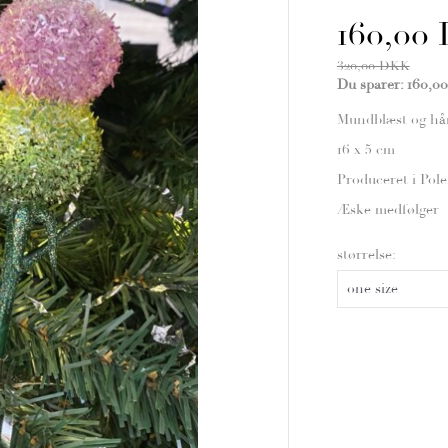
160,00
320,00 DKK
Du sparer:
160,0
Mundblæst og hånd
16 x 5 cm
Produceret i Pol
Æske medfølger
størrelse: