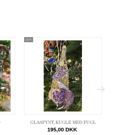
-50%
-50%
D
GLASPYNT, KUGLE MED FUGL
GLA
195,00 DKK