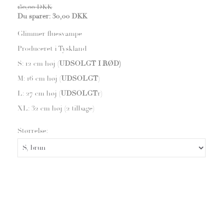
150,00 DKK
Du sparer:
30,00 DKK
Glimmer fluesvampe
Produceret i Tyskland
S: 12 cm høj (
UDSOLGT I RØD)
M: 16 cm høj (
UDSOLGT
)
L: 27 cm høj (
UDSOLGT
r)
XL: 32 cm høj (2 tilbage)
Størrelse: