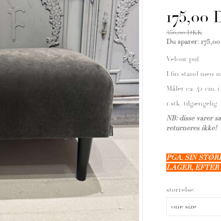
175,00
350,00 DKK
Du sparer:
175,0
Velour puf
I fin stand men m
Måler ca. 42 cm. 
1 stk. tilgængelig
NB: disse varer s
returneres ikke!
PGA. SIN STØ
LAGER, EFTER
størrelse: