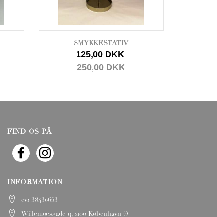
SMYKKESTATIV
125,00 DKK
1
250,00 DKK
FIND OS PÅ
INFORMATION
cvr 38430653
Willemoesgade 9, 2100 København Ø