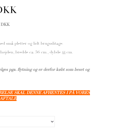
 DKK
0 DKK
ed små pletter og lidt brugsslitage.
i højden, bredde ca. 56 cm., dybde 44 cm.
ælges pga. flytning og er derfor købt som beset og
RRELSE SKAL DENNE AFHENTES I PÅ VORES
 AFTALE