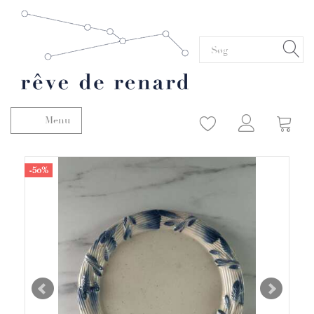
Menu
Skifte navigation
-50%