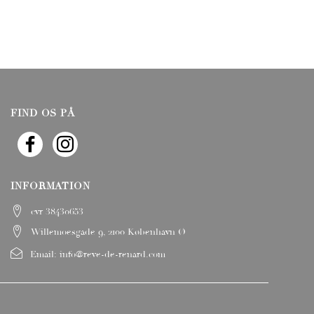
FIND OS PÅ
INFORMATION
cvr 38430653
Willemoesgade 9, 2100 København Ø
Email:
info@reve-de-renard.com