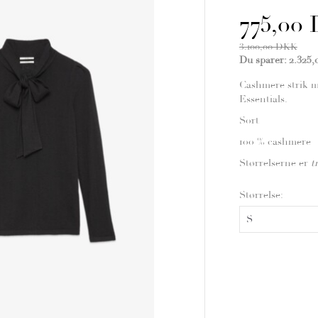
775,00
3.100,00 DKK
Du sparer:
2.325
Cashmere strik m
Essentials.
Sort
100 % cashmere
Størrelserne er
t
Størrelse: