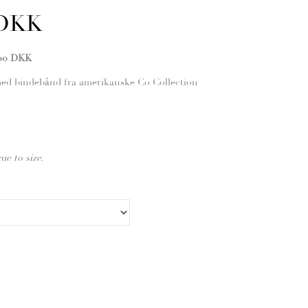
 DKK
,00 DKK
ed bindebånd fra amerikanske Co Collection
rue to size.