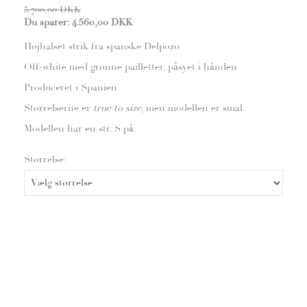
5.700,00 DKK
Du sparer:
4.560,00 DKK
Højhalset strik fra spanske Delpozo
Off-white med grønne pailletter, påsyet i hånden
Produceret i Spanien
Størrelserne er
true to size
, men modellen er smal.
Modellen har en str. S på.
Størrelse: