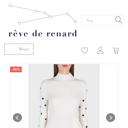
Menu
Skifte navigation
-80%