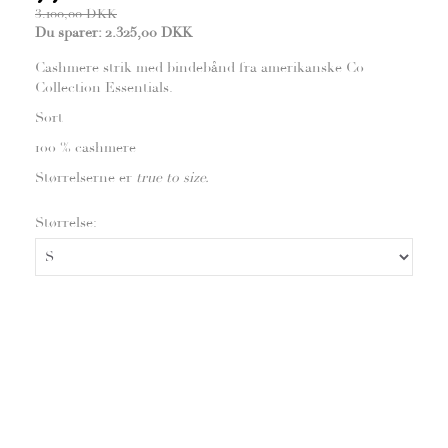
3.100,00 DKK
Du sparer:
2.325,00 DKK
Cashmere strik med bindebånd fra amerikanske Co
Collection Essentials.
Sort
100 % cashmere
Størrelserne er
true to size.
Størrelse: