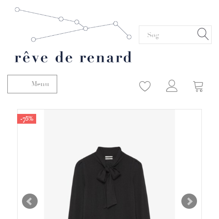
Menu
Skifte navigation
-75%