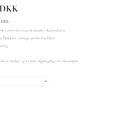
 DKK
0 DKK
de i rêve de renards studie i København
a Tjekkiet, vintage perler fra Paris
ssing
.
e er unika, og er kun tilgængelig i et eksemplar