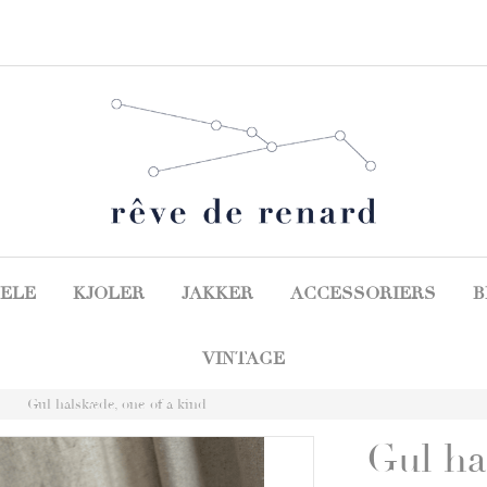
ELE
KJOLER
JAKKER
ACCESSORIERS
B
VINTAGE
Gul halskæde, one of a kind
Gul ha