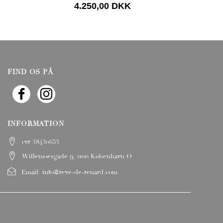
4.250,00 DKK
4
FIND OS PÅ
INFORMATION
cvr 38430653
Willemoesgade 9, 2100 København Ø
Email:
info@reve-de-renard.com