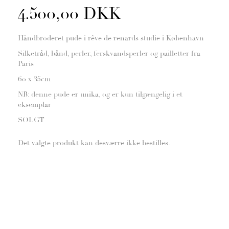
4.500,00 DKK
Håndbroderet pude i rêve de renards studie i København
Silketråd, bånd, perler, ferskvandsperler og pailletter fra
Paris
60 x 35cm
NB: denne pude er unika, og er kun tilgængelig i et
eksemplar
SOLGT
Det valgte produkt kan desværre ikke bestilles.