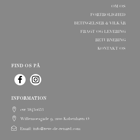
OM OS
FORTROLIGHED
BETINGELSER & VILKÅR
FRAGT OG LEVERING
RETURNERING
KONTAKT OS
FIND OS PÅ
INFORMATION
cvr 38430653
Willemoesgade 9, 2100 København Ø
Email:
info@reve-de-renard.com