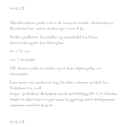
SOLGT
Håndbroderet pude i rêve de renards studie i København.
Broderiet har været undervejs i over 8 år.
Perler, pailletter, krystaller og metaltråd fra Paris,
kimonoknapper fra Shanghai
60 x 35 cm
100 % bomuld
NB: denne pude er unika, og er kun tilgængelig i et
eksemplar
Læs mere om tankerne bag broderi i denne artikel fra
Politiken fra 2018.
https://politiken.dk/kultur/mode/art6568449/H%C3%A5ndar
bejde-er-ikke-bare-noget-man-hygger-sig-med-derhjemme-
sammen-med-en-kop-te
SOLGT