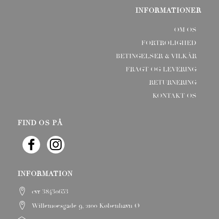
INFORMATIONER
OM OS
FORTROLIGHED
BETINGELSER & VILKÅR
FRAGT OG LEVERING
RETURNERING
KONTAKT OS
FIND OS PÅ
INFORMATION
cvr 38430653
Willemoesgade 9, 2100 København Ø