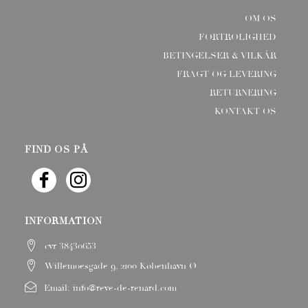
OM OS
FORTROLIGHED
BETINGELSER & VILKÅR
FRAGT OG LEVERING
RETURNERING
KONTAKT OS
FIND OS PÅ
INFORMATION
cvr 38430653
Willemoesgade 9, 2100 København Ø
Email:
info@reve-de-renard.com