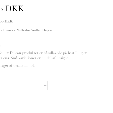
00 DKK
,00 DKK
ra franske Nathalie Seiller Dejean
s
Seiller Dejean produkter er håndlavede på bestilling er
 er ens. Små variationer er en del af designet.
 lager af denne model.