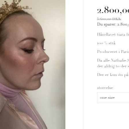
2.800,
5.600,00 DKK
Du sparer:
2.800
Håndlavet tiara f
100 % strå
Produceret i Pari
Da alle Nathalie 
der aldrig to der
Der er kun én på
størrelse: