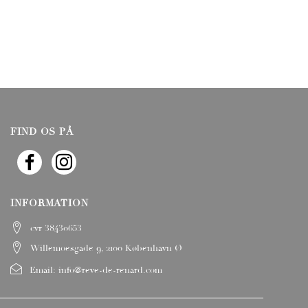
FIND OS PÅ
INFORMATION
cvr 38430653
Willemoesgade 9, 2100 København Ø
Email:
info@reve-de-renard.com