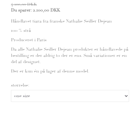
4.200,00 DKK
Du sparer:
2.100,00 DKK
Håndlavet tiara fra franske Nathalie Seiller Dejean
100 % strå
Produceret i Paris
Da alle Nathalie Seiller Dejean produkter er håndlavede på
bestilling er der aldrig to der er ens. Små variationer er en
del af designet.
Der er kun én på lager af denne model.
størrelse: