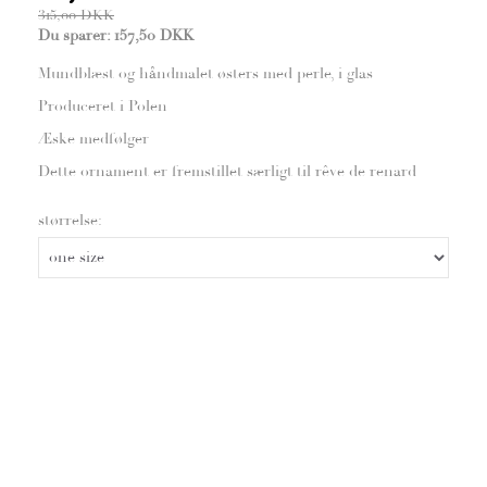
315,00 DKK
Du sparer:
157,50 DKK
Mundblæst og håndmalet østers med perle, i glas
Produceret i Polen
Æske medfølger
Dette ornament er fremstillet særligt til rêve de renard
størrelse: