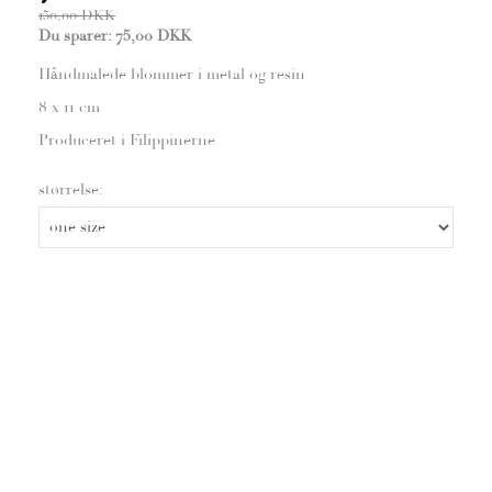
150,00 DKK
Du sparer:
75,00 DKK
Håndmalede blommer i metal og resin
8 x 11 cm
Produceret i Filippinerne
størrelse: