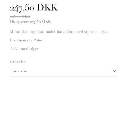
247,50 DKK
495,00 DKK
Du sparer:
247,50 DKK
Mundblæst og håndmalet halvmåne med stjerne, i glas
Produceret i Polen
Æske medfølger
størrelse: