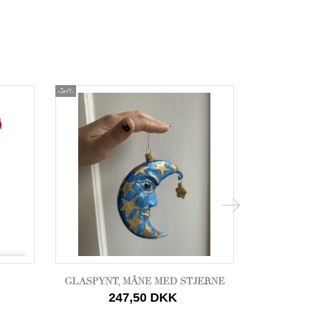
-50%
-50%
GLASPYNT, MÅNE MED STJERNE
G
247,50 DKK