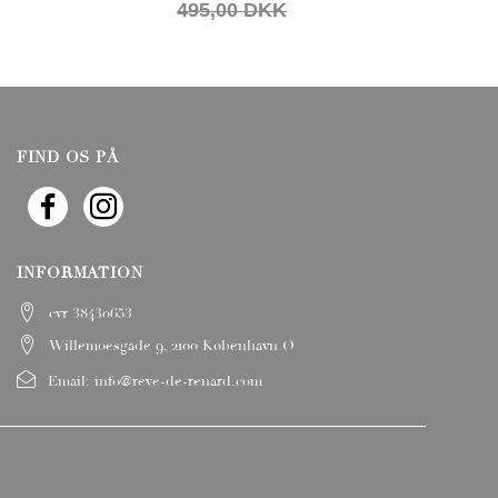
495,00 DKK
FIND OS PÅ
INFORMATION
cvr 38430653
Willemoesgade 9, 2100 København Ø
Email:
info@reve-de-renard.com