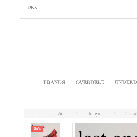
DKK
BRANDS
OVERDELE
UNDERD
Jul
glaspynt
Glaspy
-50%