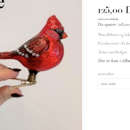
125,00
250,00 DKK
Du sparer:
125,0
Mundblæst og hån
Produceret i Pol
Æske medfølger
Der er kun 1 tilba
størrelse: