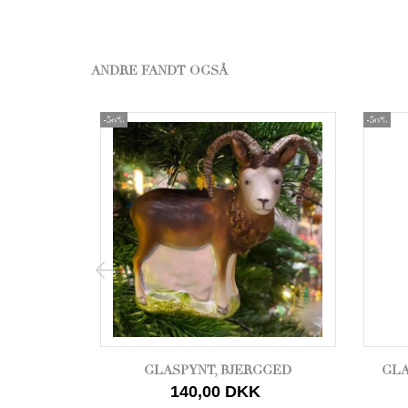
ANDRE FANDT OGSÅ
-50%
-50%
GLASPYNT, BJERGGED
GLA
140,00 DKK