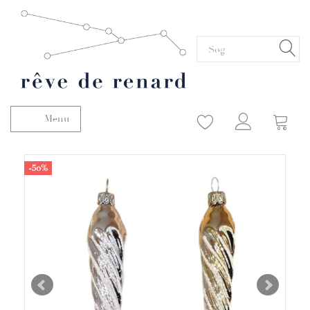
Menu
Skifte navigation
-50%