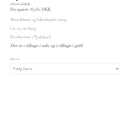
135,00 DKK
Du sparer:
67,50 DKK
Mundblæst og håndmalet istap
Ca. 14 cm lang
Produceret i Tyskland
Der er 1 tilbage i sølv, og 2 tilbage i guld
farve: