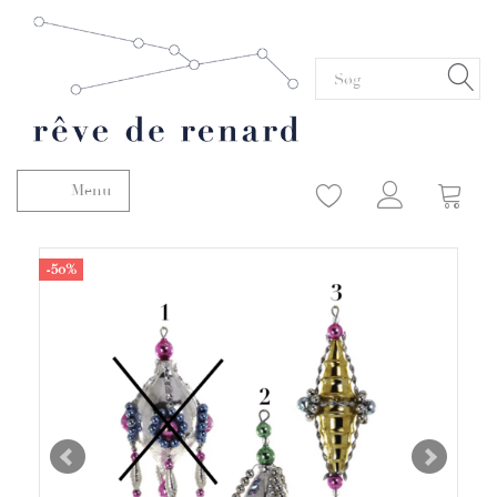
Menu
Skifte navigation
-50%