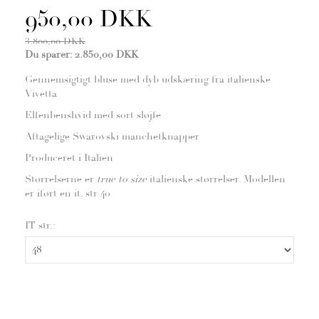
950,00 DKK
3.800,00 DKK
Du sparer:
2.850,00 DKK
Gennemsigtigt bluse med dyb udskæring fra italienske
Vivetta
Elfenbenshvid med sort sløjfe
Aftagelige Swarovski manchetknapper
Produceret i Italien
Størrelserne er
true to size
italienske størrelser. Modellen
er iført en it. str 40
IT str.: