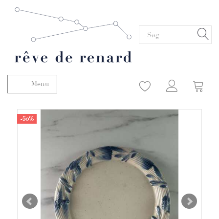
Menu
Skifte navigation
-50%