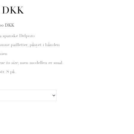
00 DKK
,00 DKK
ra spanske Delpozo
nne pailletter, påsyet i hånden
nien
rue to size
, men modellen er smal.
tr. S på.