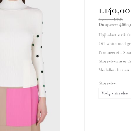
1.140,
5.700,00 DKK
Du sparer:
4.560
Højhalset strik f
Off-white med grø
Produceret i Spa
Størrelserne er
t
Modellen har en s
Størrelse: