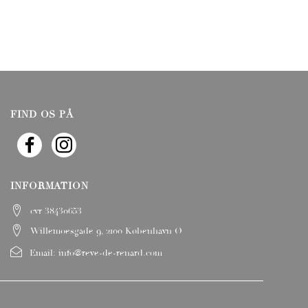
FIND OS PÅ
INFORMATION
cvr 38430653
Willemoesgade 9, 2100 København Ø
Email:
info@reve-de-renard.com