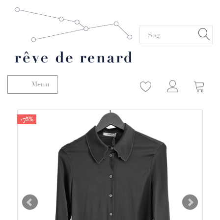
Menu
Skifte navigation
-75%