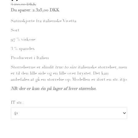
3.100,00 DKK
Du sparer:
2.325,00 DKK
Satinskjorte fra italienske Vivetta
Sort
97 % viskose
3 % spandex
Produceret i Italien
Størrelserne er slimfit
true to size
italienske størrelser, men
er til den lille side og en lille over brystet. Det kan
anbefales at gå en størrelse op. Modellen er iført en str. it40
NB: der er kun én på lager af hver størrelse.
IT str.: